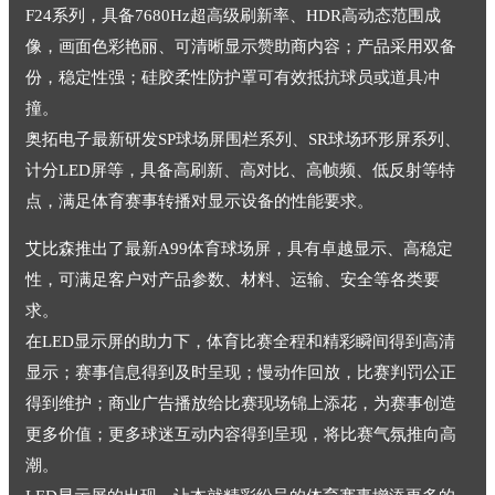
F24系列，具备7680Hz超高级刷新率、HDR高动态范围成
像，画面色彩艳丽、可清晰显示赞助商内容；产品采用双备
份，稳定性强；硅胶柔性防护罩可有效抵抗球员或道具冲
撞。
奥拓电子最新研发SP球场屏围栏系列、SR球场环形屏系列、
计分LED屏等，具备高刷新、高对比、高帧频、低反射等特
点，满足体育赛事转播对显示设备的性能要求。
艾比森推出了最新A99体育球场屏，具有卓越显示、高稳定
性，可满足客户对产品参数、材料、运输、安全等各类要
求。
在LED显示屏的助力下，体育比赛全程和精彩瞬间得到高清
显示；赛事信息得到及时呈现；慢动作回放，比赛判罚公正
得到维护；商业广告播放给比赛现场锦上添花，为赛事创造
更多价值；更多球迷互动内容得到呈现，将比赛气氛推向高
潮。