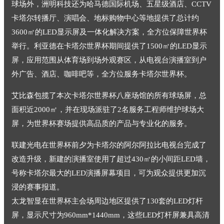
球场外，洲明科技还为哈马德国际机场、五星级酒店、CCTV
卡塔尔转播厅、演唱会、地标购物中心等地提供了总计约
3600㎡的LED显示屏及一体化解决方案，全方位保障世界杯
举行。利亚德在卡塔尔世界杯期间提供了1500㎡的LED显示
屏，应用范围从体育场到场外观赛区，从电视台演播室到户
外广告、酒店、咖啡吧等，全方位服务卡塔尔世界杯。
艾比森包揽了本次卡塔尔世界杯八座场馆的所有球场屏，总
面积近2000㎡，并在现场派驻了2名服务工程师维护球场大
屏，为世界杯赛场提供高品质的产品与专业化的服务。
联建光电在世界杯前夕为卡塔尔的阿尔阿拉比电视台完成了
改造升级，新建的演播室使用了超过430㎡的小间距LED墙，
号称卡塔尔最大的LED演播屏幕项目，可为观众提供更加沉
浸的赛事报道。
太龙智显在世界杯主会场周边地区提供了130套的LED灯杆
屏，显示尺寸为960mm*1440mm，这些LED灯杆屏兼具高清